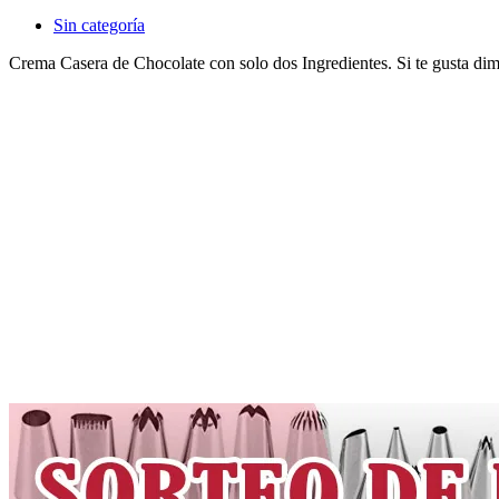
Sin categoría
Crema Casera de Chocolate con solo dos Ingredientes. Si te gusta di