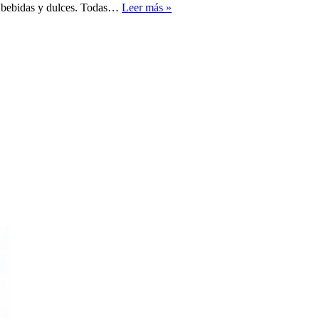
Dulzuras
a, bebidas y dulces. Todas…
Leer más »
de
Nestle:
Libro
de
Recetas