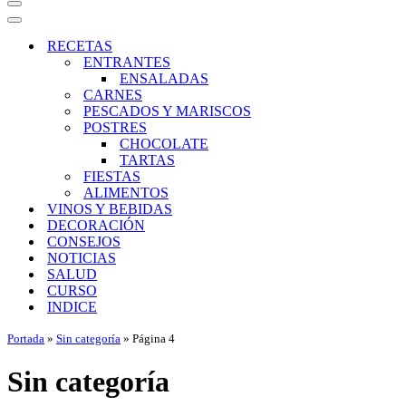
Menú
de
Menú
navegación
de
RECETAS
navegación
ENTRANTES
ENSALADAS
CARNES
PESCADOS Y MARISCOS
POSTRES
CHOCOLATE
TARTAS
FIESTAS
ALIMENTOS
VINOS Y BEBIDAS
DECORACIÓN
CONSEJOS
NOTICIAS
SALUD
CURSO
INDICE
Portada
»
Sin categoría
»
Página 4
Sin categoría