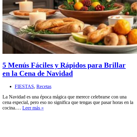
5 Menús Fáciles y Rápidos para Brillar
en la Cena de Navidad
FIESTAS
,
Recetas
La Navidad es una época mágica que merece celebrarse con una
cena especial, pero eso no significa que tengas que pasar horas en la
5
cocina.…
Leer más »
Menús
Fáciles
y
Rápidos
para