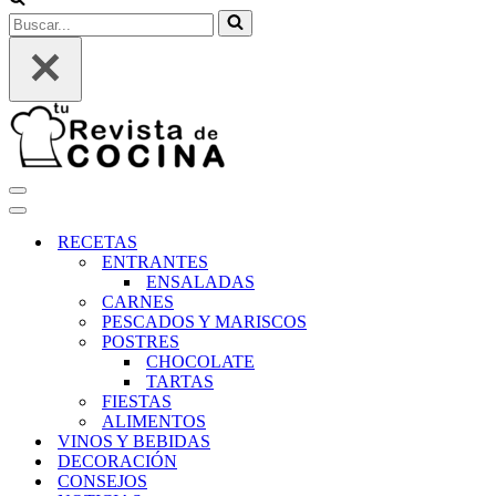
Buscar...
Menú
de
Menú
navegación
de
RECETAS
navegación
ENTRANTES
ENSALADAS
CARNES
PESCADOS Y MARISCOS
POSTRES
CHOCOLATE
TARTAS
FIESTAS
ALIMENTOS
VINOS Y BEBIDAS
DECORACIÓN
CONSEJOS