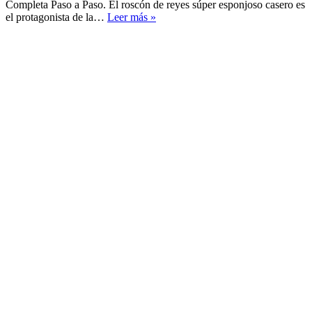
Completa Paso a Paso. El roscón de reyes súper esponjoso casero es
Roscón
el protagonista de la…
Leer más »
de
Reyes
Súper
Esponjoso
Casero