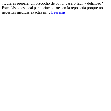
¿Quieres preparar un bizcocho de yogur casero fácil y delicioso?
Este clásico es ideal para principiantes en la repostería porque no
Bizcocho
necesitas medidas exactas ni…
Leer más »
de
Yogur
Casero:
El
Clásico
Esponjoso
Perfecto
para
Principiantes