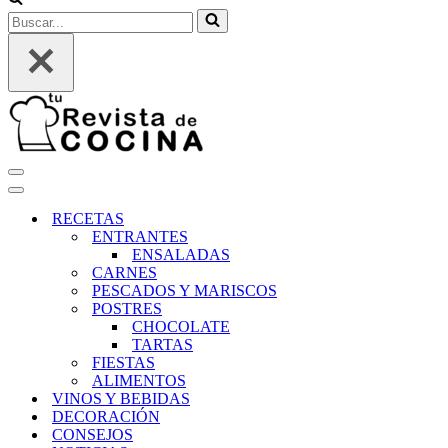
Buscar...
Menú
de
Menú
navegación
de
RECETAS
navegación
ENTRANTES
ENSALADAS
CARNES
PESCADOS Y MARISCOS
POSTRES
CHOCOLATE
TARTAS
FIESTAS
ALIMENTOS
VINOS Y BEBIDAS
DECORACIÓN
CONSEJOS