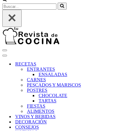
Buscar...
Menú
de
Menú
navegación
de
RECETAS
navegación
ENTRANTES
ENSALADAS
CARNES
PESCADOS Y MARISCOS
POSTRES
CHOCOLATE
TARTAS
FIESTAS
ALIMENTOS
VINOS Y BEBIDAS
DECORACIÓN
CONSEJOS