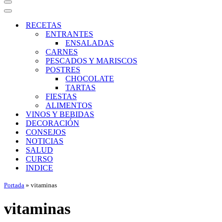
Menú
de
Menú
navegación
de
RECETAS
navegación
ENTRANTES
ENSALADAS
CARNES
PESCADOS Y MARISCOS
POSTRES
CHOCOLATE
TARTAS
FIESTAS
ALIMENTOS
VINOS Y BEBIDAS
DECORACIÓN
CONSEJOS
NOTICIAS
SALUD
CURSO
INDICE
Portada
»
vitaminas
vitaminas