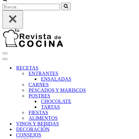
Buscar...
Menú
de
Menú
navegación
de
RECETAS
navegación
ENTRANTES
ENSALADAS
CARNES
PESCADOS Y MARISCOS
POSTRES
CHOCOLATE
TARTAS
FIESTAS
ALIMENTOS
VINOS Y BEBIDAS
DECORACIÓN
CONSEJOS