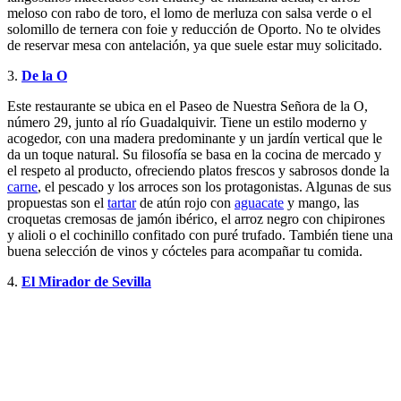
meloso con rabo de toro, el lomo de merluza con salsa verde o el
solomillo de ternera con foie y reducción de Oporto. No te olvides
de reservar mesa con antelación, ya que suele estar muy solicitado.
3.
De la O
Este restaurante se ubica en el Paseo de Nuestra Señora de la O,
número 29, junto al río Guadalquivir. Tiene un estilo moderno y
acogedor, con una madera predominante y un jardín vertical que le
da un toque natural. Su filosofía se basa en la cocina de mercado y
el respeto al producto, ofreciendo platos frescos y sabrosos donde la
carne
, el pescado y los arroces son los protagonistas. Algunas de sus
propuestas son el
tartar
de atún rojo con
aguacate
y mango, las
croquetas cremosas de jamón ibérico, el arroz negro con chipirones
y alioli o el cochinillo confitado con puré trufado. También tiene una
buena selección de vinos y cócteles para acompañar tu comida.
4.
El Mirador de Sevilla