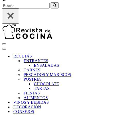
Buscar...
Menú
de
Menú
navegación
de
RECETAS
navegación
ENTRANTES
ENSALADAS
CARNES
PESCADOS Y MARISCOS
POSTRES
CHOCOLATE
TARTAS
FIESTAS
ALIMENTOS
VINOS Y BEBIDAS
DECORACIÓN
CONSEJOS