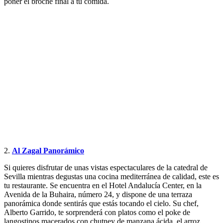
poner el broche final a tu comida.
2.
Al Zagal Panorámico
Si quieres disfrutar de unas vistas espectaculares de la catedral de
Sevilla mientras degustas una cocina mediterránea de calidad, este es
tu restaurante. Se encuentra en el Hotel Andalucía Center, en la
Avenida de la Buhaira, número 24, y dispone de una terraza
panorámica donde sentirás que estás tocando el cielo. Su chef,
Alberto Garrido, te sorprenderá con platos como el poke de
langostinos macerados con chutney de manzana ácida, el arroz