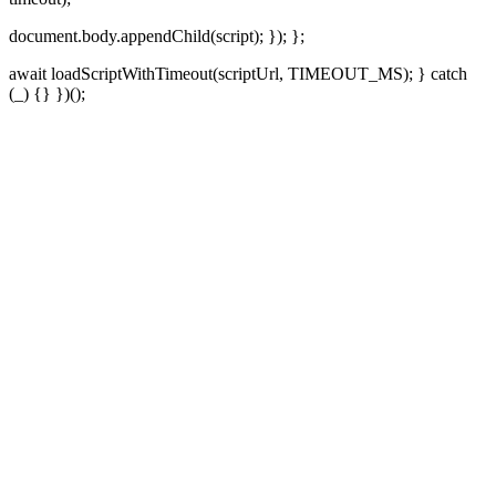
document.body.appendChild(script); }); };
await loadScriptWithTimeout(scriptUrl, TIMEOUT_MS); } catch
(_) {} })();