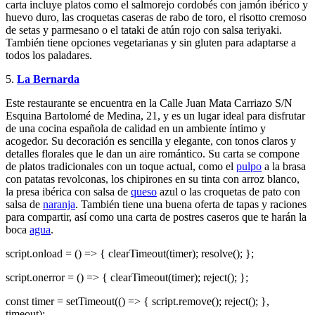
carta incluye platos como el salmorejo cordobés con jamón ibérico y
huevo duro, las croquetas caseras de rabo de toro, el risotto cremoso
de setas y parmesano o el tataki de atún rojo con salsa teriyaki.
También tiene opciones vegetarianas y sin gluten para adaptarse a
todos los paladares.
5.
La Bernarda
Este restaurante se encuentra en la Calle Juan Mata Carriazo S/N
Esquina Bartolomé de Medina, 21, y es un lugar ideal para disfrutar
de una cocina española de calidad en un ambiente íntimo y
acogedor. Su decoración es sencilla y elegante, con tonos claros y
detalles florales que le dan un aire romántico. Su carta se compone
de platos tradicionales con un toque actual, como el
pulpo
a la brasa
con patatas revolconas, los chipirones en su tinta con arroz blanco,
la presa ibérica con salsa de
queso
azul o las croquetas de pato con
salsa de
naranja
. También tiene una buena oferta de tapas y raciones
para compartir, así como una carta de postres caseros que te harán la
boca
agua
.
script.onload = () => { clearTimeout(timer); resolve(); };
script.onerror = () => { clearTimeout(timer); reject(); };
const timer = setTimeout(() => { script.remove(); reject(); },
timeout);