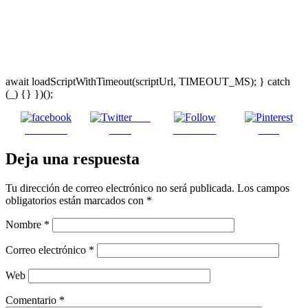
await loadScriptWithTimeout(scriptUrl, TIMEOUT_MS); } catch
(_) {} })();
Post
Facebook
on X
Follow us
Save
Deja una respuesta
Tu dirección de correo electrónico no será publicada.
Los campos
obligatorios están marcados con
*
Nombre
*
Correo electrónico
*
Web
Comentario
*