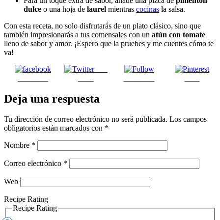
Para un toque extra de sabor, añade una pizca de
pimentón
dulce
o una hoja de
laurel
mientras
cocinas
la salsa.
Con esta receta, no solo disfrutarás de un plato clásico, sino que
también impresionarás a tus comensales con un
atún con tomate
lleno de sabor y amor. ¡Espero que la pruebes y me cuentes cómo te
va!
Post
Facebook
on X
Follow us
Save
Deja una respuesta
Tu dirección de correo electrónico no será publicada.
Los campos
obligatorios están marcados con
*
Nombre
*
Correo electrónico
*
Web
Recipe Rating
Recipe Rating