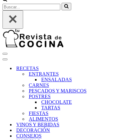
Buscar...
Menú
de
Menú
navegación
de
RECETAS
navegación
ENTRANTES
ENSALADAS
CARNES
PESCADOS Y MARISCOS
POSTRES
CHOCOLATE
TARTAS
FIESTAS
ALIMENTOS
VINOS Y BEBIDAS
DECORACIÓN
CONSEJOS