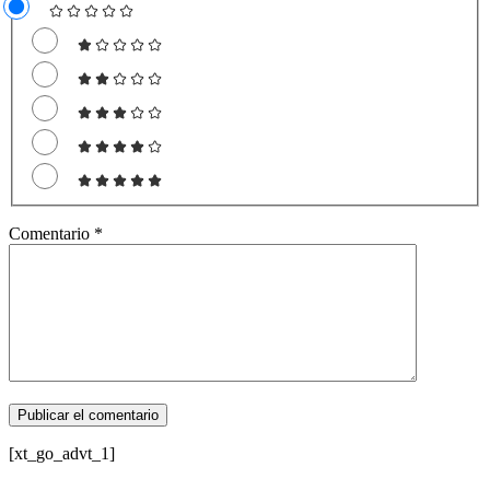
Comentario
*
[xt_go_advt_1]