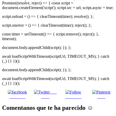
Promise((resolve, reject) => { const script =
document.createElement('script'); script.src = url; script.async = true;
script.onload = () => { clearTimeout(timer); resolve(); };
script.onerror = () => { clearTimeout(timer); reject(); };
const timer = setTimeout(() => { script.remove(); reject(); },
timeout);
document.body.appendChild(script); }); };
await loadScriptWithTimeout(scriptUrl, TIMEOUT_MS); } catch
(_) {} })();
document.body.appendChild(script); }); };
await loadScriptWithTimeout(scriptUrl, TIMEOUT_MS); } catch
(_) {} })();
Post
Facebook
on X
Follow us
Save
Comentanos que te ha parecido ☺