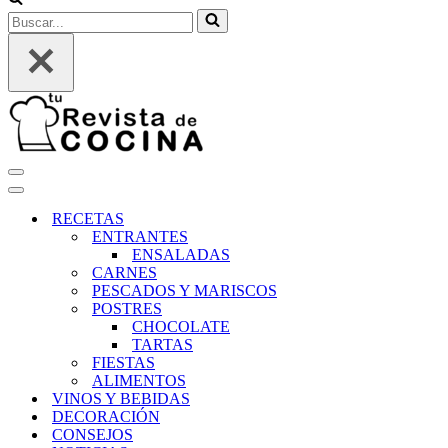
Buscar...
Menú
de
Menú
navegación
de
RECETAS
navegación
ENTRANTES
ENSALADAS
CARNES
PESCADOS Y MARISCOS
POSTRES
CHOCOLATE
TARTAS
FIESTAS
ALIMENTOS
VINOS Y BEBIDAS
DECORACIÓN
CONSEJOS