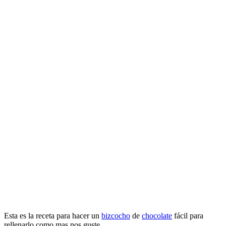
Esta es la receta para hacer un
bizcocho
de
chocolate
fácil para
rellenarlo como mas nos guste.