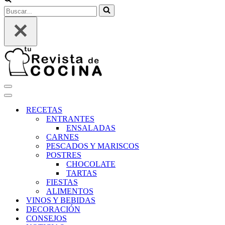
Buscar...
Menú
de
Menú
navegación
de
RECETAS
navegación
ENTRANTES
ENSALADAS
CARNES
PESCADOS Y MARISCOS
POSTRES
CHOCOLATE
TARTAS
FIESTAS
ALIMENTOS
VINOS Y BEBIDAS
DECORACIÓN
CONSEJOS