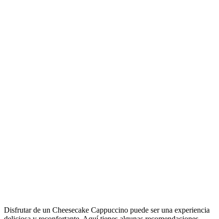
Disfrutar de un Cheesecake Cappuccino puede ser una experiencia
deliciosa y reconfortante. Aquí tienes algunas recomendaciones