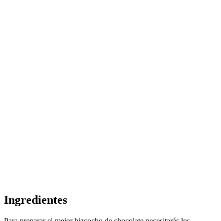
Ingredientes
Para preparar el mejor bizcocho de chocolate necesitarás los