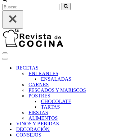
Buscar...
Menú
de
Menú
navegación
de
RECETAS
navegación
ENTRANTES
ENSALADAS
CARNES
PESCADOS Y MARISCOS
POSTRES
CHOCOLATE
TARTAS
FIESTAS
ALIMENTOS
VINOS Y BEBIDAS
DECORACIÓN
CONSEJOS