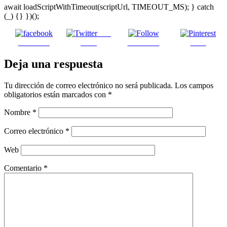
await loadScriptWithTimeout(scriptUrl, TIMEOUT_MS); } catch
(_) {} })();
Post
Facebook
on X
Follow us
Save
Deja una respuesta
Tu dirección de correo electrónico no será publicada.
Los campos
obligatorios están marcados con
*
Nombre
*
Correo electrónico
*
Web
Comentario
*