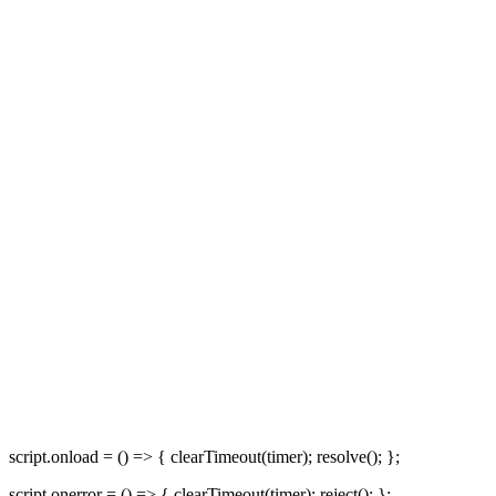
script.onload = () => { clearTimeout(timer); resolve(); };
script.onerror = () => { clearTimeout(timer); reject(); };