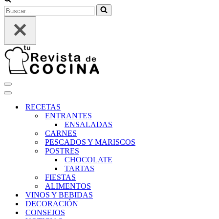
Buscar...
Menú
de
Menú
navegación
de
RECETAS
navegación
ENTRANTES
ENSALADAS
CARNES
PESCADOS Y MARISCOS
POSTRES
CHOCOLATE
TARTAS
FIESTAS
ALIMENTOS
VINOS Y BEBIDAS
DECORACIÓN
CONSEJOS