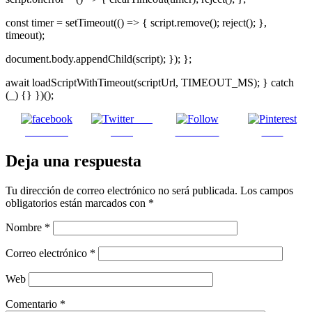
const timer = setTimeout(() => { script.remove(); reject(); },
timeout);
document.body.appendChild(script); }); };
await loadScriptWithTimeout(scriptUrl, TIMEOUT_MS); } catch
(_) {} })();
Post
Facebook
on X
Follow us
Save
Deja una respuesta
Tu dirección de correo electrónico no será publicada.
Los campos
obligatorios están marcados con
*
Nombre
*
Correo electrónico
*
Web
Comentario
*