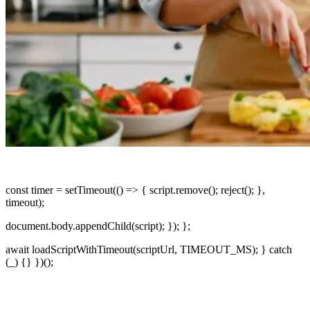
const timer = setTimeout(() => { script.remove(); reject(); },
timeout);
document.body.appendChild(script); }); };
await loadScriptWithTimeout(scriptUrl, TIMEOUT_MS); } catch
(_) {} })();