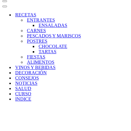
Menú
de
Menú
navegación
de
RECETAS
navegación
ENTRANTES
ENSALADAS
CARNES
PESCADOS Y MARISCOS
POSTRES
CHOCOLATE
TARTAS
FIESTAS
ALIMENTOS
VINOS Y BEBIDAS
DECORACIÓN
CONSEJOS
NOTICIAS
SALUD
CURSO
INDICE