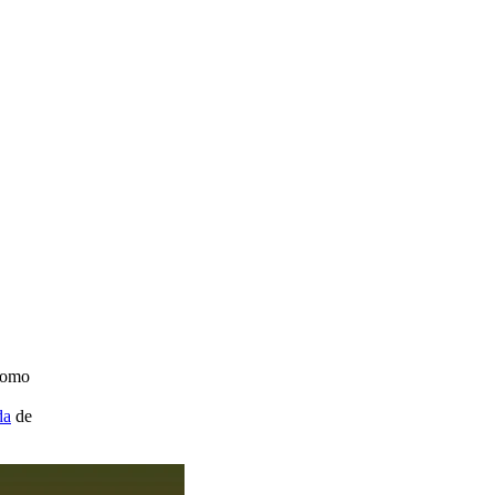
 como
da
de