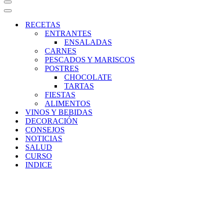
Menú
de
Menú
navegación
de
RECETAS
navegación
ENTRANTES
ENSALADAS
CARNES
PESCADOS Y MARISCOS
POSTRES
CHOCOLATE
TARTAS
FIESTAS
ALIMENTOS
VINOS Y BEBIDAS
DECORACIÓN
CONSEJOS
NOTICIAS
SALUD
CURSO
INDICE