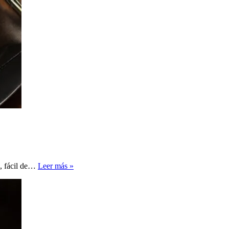
Pollo
e, fácil de…
Leer más »
a
la
Mostaza