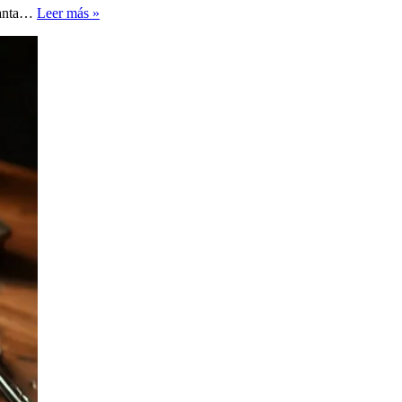
Chipirones
ncanta…
Leer más »
con
Arroz
Blanco