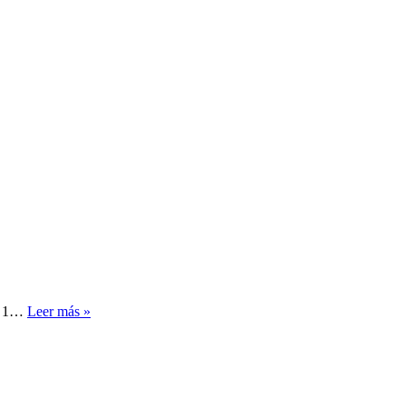
Recetas
r, 1…
Leer más »
de
Postres