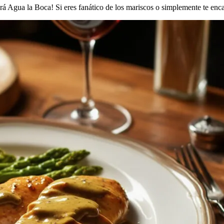
rá Agua la Boca! Si eres fanático de los mariscos o simplemente te e