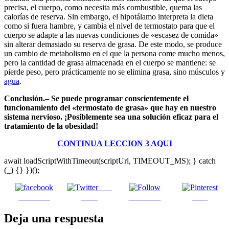
precisa, el cuerpo, como necesita más combustible, quema las
calorías de reserva. Sin embargo, el hipotálamo interpreta la dieta
como si fuera hambre, y cambia el nivel de termostato para que el
cuerpo se adapte a las nuevas condiciones de «escasez de comida»
sin alterar demasiado su reserva de grasa. De este modo, se produce
un cambio de metabolismo en el que la persona come mucho menos,
pero la cantidad de grasa almacenada en el cuerpo se mantiene: se
pierde peso, pero prácticamente no se elimina grasa, sino músculos y
agua
.
Conclusión.
– Se puede programar conscientemente el
funcionamiento del «termostato de grasa» que hay en nuestro
sistema nervioso. ¡Posiblemente sea una solución eficaz para el
tratamiento de la obesidad!
CONTINUA LECCION 3 AQUI
await loadScriptWithTimeout(scriptUrl, TIMEOUT_MS); } catch
(_) {} })();
Post
Facebook
on X
Follow us
Save
Deja una respuesta