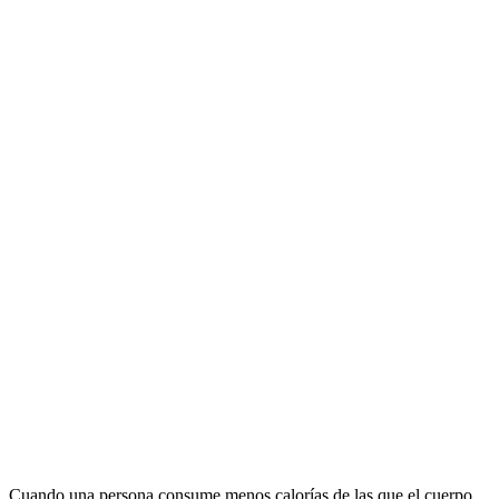
Cuando una persona consume menos calorías de las que el cuerpo