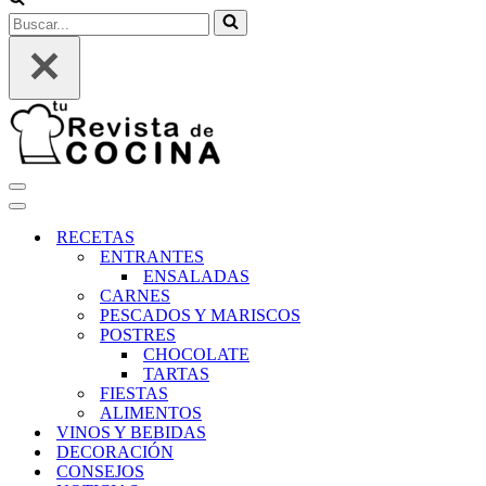
Buscar...
Menú
de
Menú
navegación
de
RECETAS
navegación
ENTRANTES
ENSALADAS
CARNES
PESCADOS Y MARISCOS
POSTRES
CHOCOLATE
TARTAS
FIESTAS
ALIMENTOS
VINOS Y BEBIDAS
DECORACIÓN
CONSEJOS