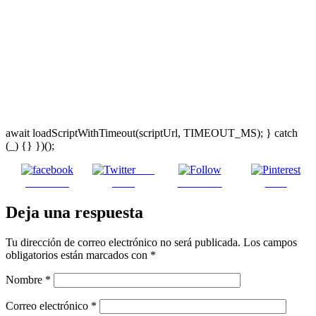
await loadScriptWithTimeout(scriptUrl, TIMEOUT_MS); } catch
(_) {} })();
Post
Facebook
on X
Follow us
Save
Deja una respuesta
Tu dirección de correo electrónico no será publicada.
Los campos
obligatorios están marcados con
*
Nombre
*
Correo electrónico
*