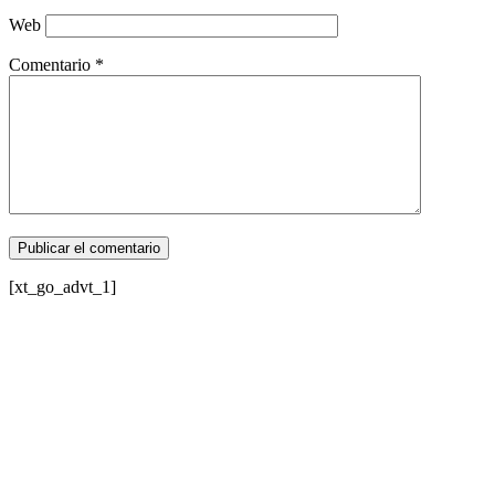
Web
Comentario
*
[xt_go_advt_1]