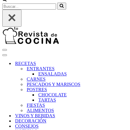
Buscar...
Menú
de
Menú
navegación
de
RECETAS
navegación
ENTRANTES
ENSALADAS
CARNES
PESCADOS Y MARISCOS
POSTRES
CHOCOLATE
TARTAS
FIESTAS
ALIMENTOS
VINOS Y BEBIDAS
DECORACIÓN
CONSEJOS