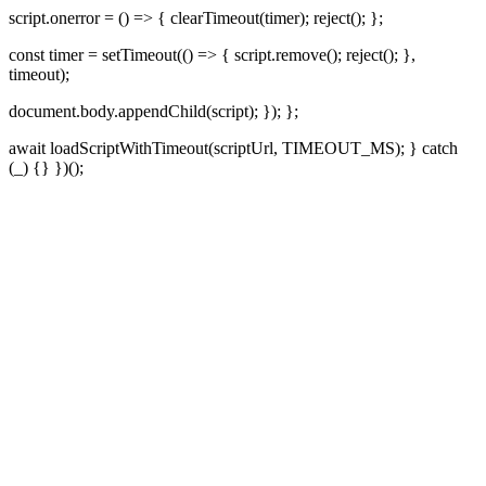
script.onerror = () => { clearTimeout(timer); reject(); };
const timer = setTimeout(() => { script.remove(); reject(); },
timeout);
document.body.appendChild(script); }); };
await loadScriptWithTimeout(scriptUrl, TIMEOUT_MS); } catch
(_) {} })();