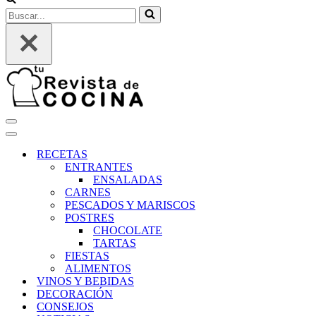
Buscar...
Menú
de
Menú
navegación
de
RECETAS
navegación
ENTRANTES
ENSALADAS
CARNES
PESCADOS Y MARISCOS
POSTRES
CHOCOLATE
TARTAS
FIESTAS
ALIMENTOS
VINOS Y BEBIDAS
DECORACIÓN
CONSEJOS