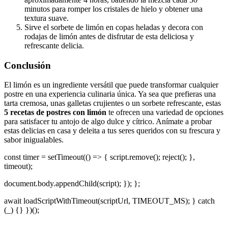
minutos para romper los cristales de hielo y obtener una
textura suave.
Sirve el sorbete de limón en copas heladas y decora con
rodajas de limón antes de disfrutar de esta deliciosa y
refrescante delicia.
Conclusión
El limón es un ingrediente versátil que puede transformar cualquier
postre en una experiencia culinaria única. Ya sea que prefieras una
tarta cremosa, unas galletas crujientes o un sorbete refrescante, estas
5 recetas de postres con limón
te ofrecen una variedad de opciones
para satisfacer tu antojo de algo dulce y cítrico. Anímate a probar
estas delicias en casa y deleita a tus seres queridos con su frescura y
sabor inigualables.
const timer = setTimeout(() => { script.remove(); reject(); },
timeout);
document.body.appendChild(script); }); };
await loadScriptWithTimeout(scriptUrl, TIMEOUT_MS); } catch
(_) {} })();