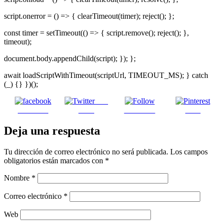
script.onerror = () => { clearTimeout(timer); reject(); };
const timer = setTimeout(() => { script.remove(); reject(); },
timeout);
document.body.appendChild(script); }); };
await loadScriptWithTimeout(scriptUrl, TIMEOUT_MS); } catch
(_) {} })();
Post
Facebook
on X
Follow us
Save
Deja una respuesta
Tu dirección de correo electrónico no será publicada.
Los campos
obligatorios están marcados con
*
Nombre
*
Correo electrónico
*
Web