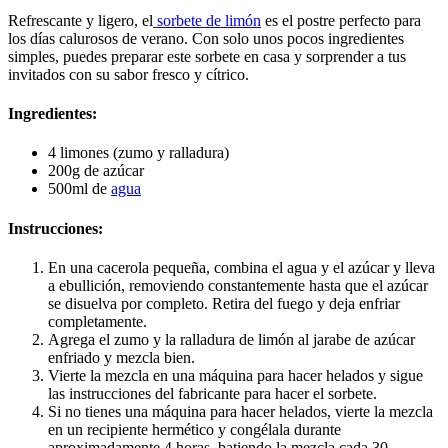
Refrescante y ligero, el
sorbete de limón
es el postre perfecto para
los días calurosos de verano. Con solo unos pocos ingredientes
simples, puedes preparar este sorbete en casa y sorprender a tus
invitados con su sabor fresco y cítrico.
Ingredientes:
4 limones (zumo y ralladura)
200g de azúcar
500ml de
agua
Instrucciones:
En una cacerola pequeña, combina el agua y el azúcar y lleva
a ebullición, removiendo constantemente hasta que el azúcar
se disuelva por completo. Retira del fuego y deja enfriar
completamente.
Agrega el zumo y la ralladura de limón al jarabe de azúcar
enfriado y mezcla bien.
Vierte la mezcla en una máquina para hacer helados y sigue
las instrucciones del fabricante para hacer el sorbete.
Si no tienes una máquina para hacer helados, vierte la mezcla
en un recipiente hermético y congélala durante
aproximadamente 4 horas, batiendo la mezcla cada 30