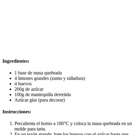
Ingredientes:
1 base de masa quebrada
4 limones grandes (zumo y ralladura)
4 huevos
200g de azúcar
100g de mantequilla derretida
Azúcar glas (para decorar)
Instrucciones:
Precalienta el horno a 180°C y coloca la masa quebrada en un
molde para tarta.
En un tazón grande, bate los huevos con el azúcar hasta que