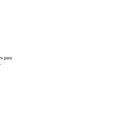
es para
.