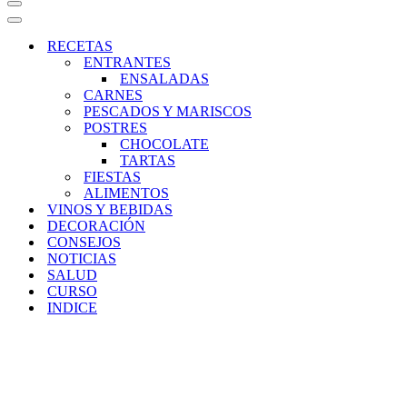
Menú
de
Menú
navegación
de
RECETAS
navegación
ENTRANTES
ENSALADAS
CARNES
PESCADOS Y MARISCOS
POSTRES
CHOCOLATE
TARTAS
FIESTAS
ALIMENTOS
VINOS Y BEBIDAS
DECORACIÓN
CONSEJOS
NOTICIAS
SALUD
CURSO
INDICE