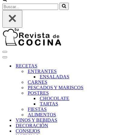
Buscar...
Menú
de
Menú
navegación
de
RECETAS
navegación
ENTRANTES
ENSALADAS
CARNES
PESCADOS Y MARISCOS
POSTRES
CHOCOLATE
TARTAS
FIESTAS
ALIMENTOS
VINOS Y BEBIDAS
DECORACIÓN
CONSEJOS