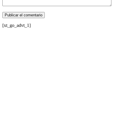
[xt_go_advt_1]