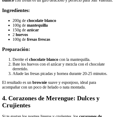
blanco
con fresas es un giro delicioso y perfecto para San Valentín.
Ingredientes:
200g de
chocolate blanco
100g de
mantequilla
150g de
azúcar
2
huevos
100g de
fresas frescas
Preparación:
Derrite el
chocolate blanco
con la mantequilla.
Bate los huevos con el azúcar y mezcla con el chocolate
derretido.
Añade las fresas picadas y hornea durante 20-25 minutos.
El resultado es un
brownie
suave y esponjoso, ideal para
acompañar con un poco de helado o nata montada.
4.
Corazones de Merengue: Dulces y
Crujientes
Si te gustan los postres ligeros y crujientes, los
corazones de