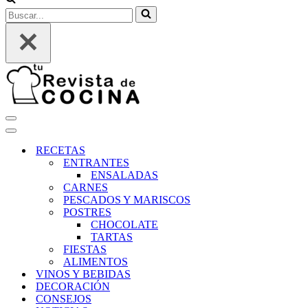
Buscar...
Menú
de
Menú
navegación
de
RECETAS
navegación
ENTRANTES
ENSALADAS
CARNES
PESCADOS Y MARISCOS
POSTRES
CHOCOLATE
TARTAS
FIESTAS
ALIMENTOS
VINOS Y BEBIDAS
DECORACIÓN
CONSEJOS