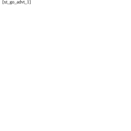
[xt_go_advt_1]