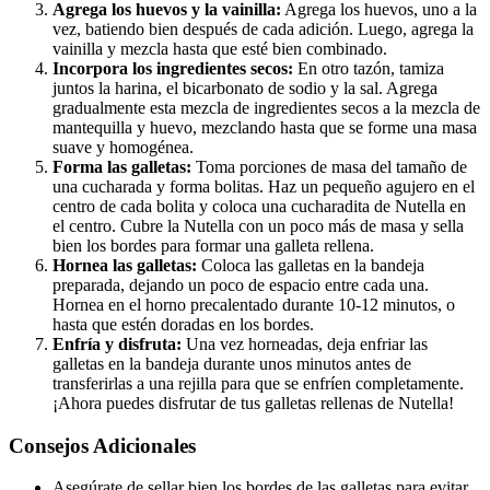
Agrega los huevos y la vainilla:
Agrega los huevos, uno a la
vez, batiendo bien después de cada adición. Luego, agrega la
vainilla y mezcla hasta que esté bien combinado.
Incorpora los ingredientes secos:
En otro tazón, tamiza
juntos la harina, el bicarbonato de sodio y la sal. Agrega
gradualmente esta mezcla de ingredientes secos a la mezcla de
mantequilla y huevo, mezclando hasta que se forme una masa
suave y homogénea.
Forma las galletas:
Toma porciones de masa del tamaño de
una cucharada y forma bolitas. Haz un pequeño agujero en el
centro de cada bolita y coloca una cucharadita de Nutella en
el centro. Cubre la Nutella con un poco más de masa y sella
bien los bordes para formar una galleta rellena.
Hornea las galletas:
Coloca las galletas en la bandeja
preparada, dejando un poco de espacio entre cada una.
Hornea en el horno precalentado durante 10-12 minutos, o
hasta que estén doradas en los bordes.
Enfría y disfruta:
Una vez horneadas, deja enfriar las
galletas en la bandeja durante unos minutos antes de
transferirlas a una rejilla para que se enfríen completamente.
¡Ahora puedes disfrutar de tus galletas rellenas de Nutella!
Consejos Adicionales
Asegúrate de sellar bien los bordes de las galletas para evitar