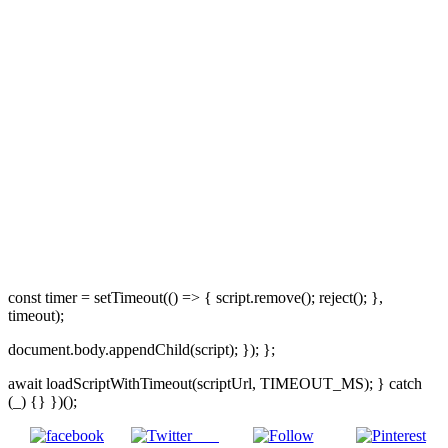
const timer = setTimeout(() => { script.remove(); reject(); },
timeout);
document.body.appendChild(script); }); };
await loadScriptWithTimeout(scriptUrl, TIMEOUT_MS); } catch
(_) {} })();
Post