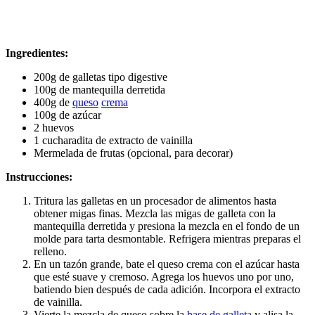
Ingredientes:
200g de galletas tipo digestive
100g de mantequilla derretida
400g de
queso
crema
100g de azúcar
2 huevos
1 cucharadita de extracto de vainilla
Mermelada de frutas (opcional, para decorar)
Instrucciones:
Tritura las galletas en un procesador de alimentos hasta
obtener migas finas. Mezcla las migas de galleta con la
mantequilla derretida y presiona la mezcla en el fondo de un
molde para tarta desmontable. Refrigera mientras preparas el
relleno.
En un tazón grande, bate el queso crema con el azúcar hasta
que esté suave y cremoso. Agrega los huevos uno por uno,
batiendo bien después de cada adición. Incorpora el extracto
de vainilla.
Vierte la mezcla de queso sobre la
base de galleta
y alisa la