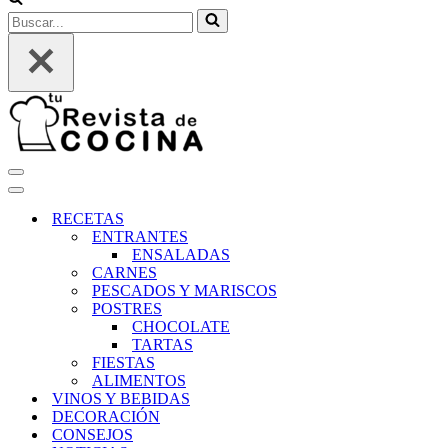
Buscar...
Menú
de
Menú
navegación
de
RECETAS
navegación
ENTRANTES
ENSALADAS
CARNES
PESCADOS Y MARISCOS
POSTRES
CHOCOLATE
TARTAS
FIESTAS
ALIMENTOS
VINOS Y BEBIDAS
DECORACIÓN
CONSEJOS