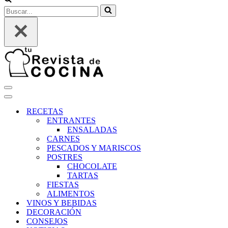
Buscar...
Menú
de
Menú
navegación
de
RECETAS
navegación
ENTRANTES
ENSALADAS
CARNES
PESCADOS Y MARISCOS
POSTRES
CHOCOLATE
TARTAS
FIESTAS
ALIMENTOS
VINOS Y BEBIDAS
DECORACIÓN
CONSEJOS