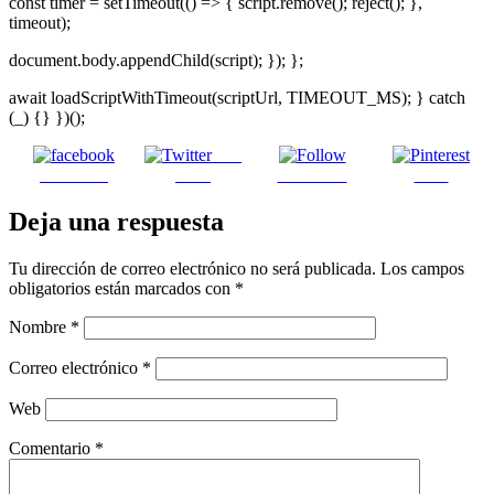
const timer = setTimeout(() => { script.remove(); reject(); },
timeout);
document.body.appendChild(script); }); };
await loadScriptWithTimeout(scriptUrl, TIMEOUT_MS); } catch
(_) {} })();
Post
Facebook
on X
Follow us
Save
Deja una respuesta
Tu dirección de correo electrónico no será publicada.
Los campos
obligatorios están marcados con
*
Nombre
*
Correo electrónico
*
Web
Comentario
*