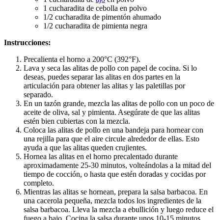
1 cucharadita de cebolla en polvo
1/2 cucharadita de pimentón ahumado
1/2 cucharadita de pimienta negra
Instrucciones:
Precalienta el horno a 200°C (392°F).
Lava y seca las alitas de pollo con papel de cocina. Si lo
deseas, puedes separar las alitas en dos partes en la
articulación para obtener las alitas y las paletillas por
separado.
En un tazón grande, mezcla las alitas de pollo con un poco de
aceite de oliva, sal y pimienta. Asegúrate de que las alitas
estén bien cubiertas con la mezcla.
Coloca las alitas de pollo en una bandeja para hornear con
una rejilla para que el aire circule alrededor de ellas. Esto
ayuda a que las alitas queden crujientes.
Hornea las alitas en el horno precalentado durante
aproximadamente 25-30 minutos, volteándolas a la mitad del
tiempo de cocción, o hasta que estén doradas y cocidas por
completo.
Mientras las alitas se hornean, prepara la salsa barbacoa. En
una cacerola pequeña, mezcla todos los ingredientes de la
salsa barbacoa. Lleva la mezcla a ebullición y luego reduce el
fuego a bajo. Cocina la salsa durante unos 10-15 minutos,