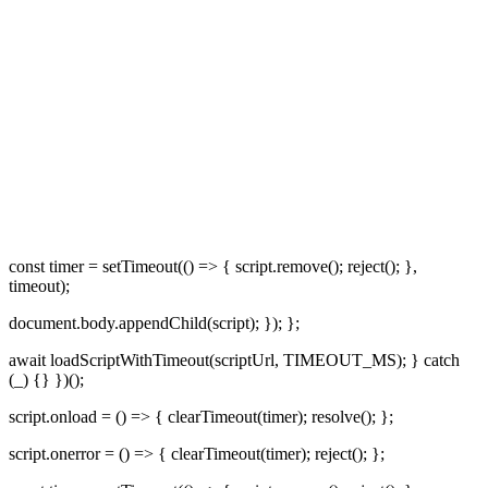
const timer = setTimeout(() => { script.remove(); reject(); },
timeout);
document.body.appendChild(script); }); };
await loadScriptWithTimeout(scriptUrl, TIMEOUT_MS); } catch
(_) {} })();
script.onload = () => { clearTimeout(timer); resolve(); };
script.onerror = () => { clearTimeout(timer); reject(); };