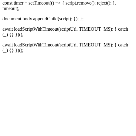
const timer = setTimeout(() => { script.remove(); reject(); },
timeout);
document.body.appendChild(script); }); };
await loadScriptWithTimeout(scriptUrl, TIMEOUT_MS); } catch
(_) {} })();
await loadScriptWithTimeout(scriptUrl, TIMEOUT_MS); } catch
(_) {} })();