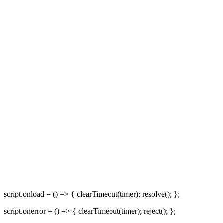
script.onload = () => { clearTimeout(timer); resolve(); };
script.onerror = () => { clearTimeout(timer); reject(); };