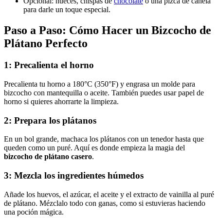
Opcional: nueces, chispas de
chocolate
o una pizca de canela
para darle un toque especial.
Paso a Paso:
Cómo Hacer un Bizcocho de
Plátano Perfecto
1: Precalienta el horno
Precalienta tu horno a 180°C (350°F) y engrasa un molde para
bizcocho con mantequilla o aceite. También puedes usar papel de
horno si quieres ahorrarte la limpieza.
2: Prepara los plátanos
En un bol grande, machaca los plátanos con un tenedor hasta que
queden como un puré. Aquí es donde empieza la magia del
bizcocho de plátano casero
.
3: Mezcla los ingredientes húmedos
Añade los huevos, el azúcar, el aceite y el extracto de vainilla al puré
de plátano. Mézclalo todo con ganas, como si estuvieras haciendo
una poción mágica.