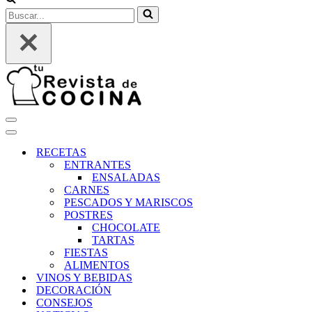
Buscar...
Menú
de
Menú
navegación
de
RECETAS
navegación
ENTRANTES
ENSALADAS
CARNES
PESCADOS Y MARISCOS
POSTRES
CHOCOLATE
TARTAS
FIESTAS
ALIMENTOS
VINOS Y BEBIDAS
DECORACIÓN
CONSEJOS