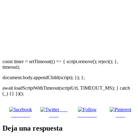
const timer = setTimeout(() => { script.remove(); reject(); },
timeout);
document.body.appendChild(script); }); };
await loadScriptWithTimeout(scriptUrl, TIMEOUT_MS); } catch
(_) {} })();
Post
Facebook
on X
Follow us
Save
Deja una respuesta