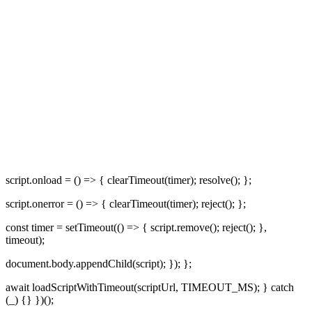
script.onload = () => { clearTimeout(timer); resolve(); };
script.onerror = () => { clearTimeout(timer); reject(); };
const timer = setTimeout(() => { script.remove(); reject(); },
timeout);
document.body.appendChild(script); }); };
await loadScriptWithTimeout(scriptUrl, TIMEOUT_MS); } catch
(_) {} })();