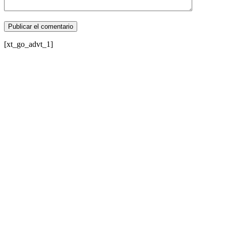
[xt_go_advt_1]