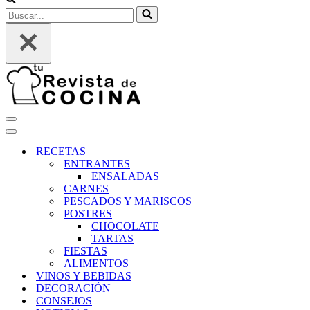
Buscar...
Menú
de
Menú
navegación
de
RECETAS
navegación
ENTRANTES
ENSALADAS
CARNES
PESCADOS Y MARISCOS
POSTRES
CHOCOLATE
TARTAS
FIESTAS
ALIMENTOS
VINOS Y BEBIDAS
DECORACIÓN
CONSEJOS