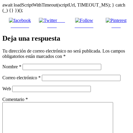
await loadScriptWithTimeout(scriptUrl, TIMEOUT_MS); } catch
(_) {} })();
Post
Facebook
on X
Follow us
Save
Deja una respuesta
Tu dirección de correo electrónico no será publicada.
Los campos
obligatorios están marcados con
*
Nombre
*
Correo electrónico
*
Web
Comentario
*