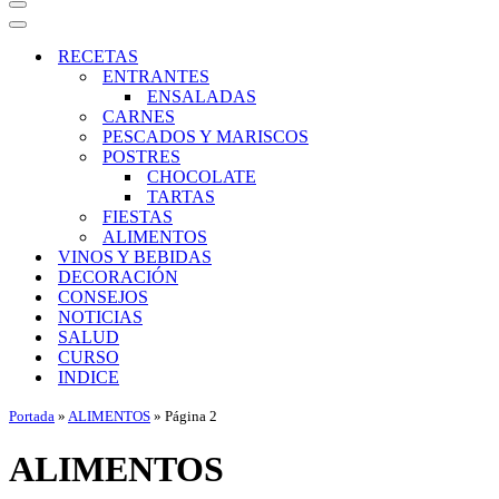
Menú
de
Menú
navegación
de
RECETAS
navegación
ENTRANTES
ENSALADAS
CARNES
PESCADOS Y MARISCOS
POSTRES
CHOCOLATE
TARTAS
FIESTAS
ALIMENTOS
VINOS Y BEBIDAS
DECORACIÓN
CONSEJOS
NOTICIAS
SALUD
CURSO
INDICE
Portada
»
ALIMENTOS
»
Página 2
ALIMENTOS