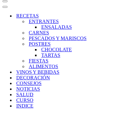
Menú
de
Menú
navegación
de
RECETAS
navegación
ENTRANTES
ENSALADAS
CARNES
PESCADOS Y MARISCOS
POSTRES
CHOCOLATE
TARTAS
FIESTAS
ALIMENTOS
VINOS Y BEBIDAS
DECORACIÓN
CONSEJOS
NOTICIAS
SALUD
CURSO
INDICE