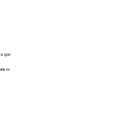
ya que
ero
es