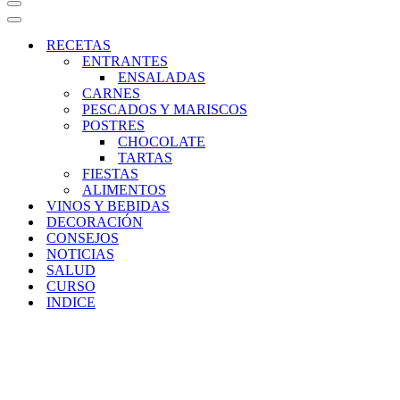
Menú
de
Menú
navegación
de
RECETAS
navegación
ENTRANTES
ENSALADAS
CARNES
PESCADOS Y MARISCOS
POSTRES
CHOCOLATE
TARTAS
FIESTAS
ALIMENTOS
VINOS Y BEBIDAS
DECORACIÓN
CONSEJOS
NOTICIAS
SALUD
CURSO
INDICE