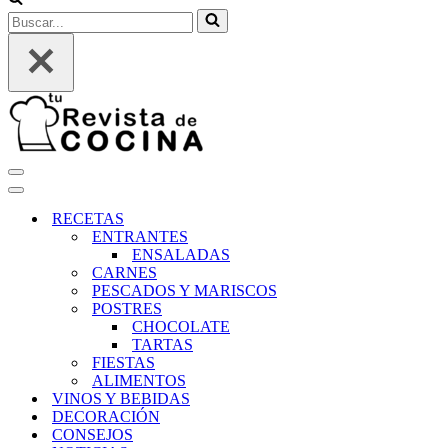
Buscar...
Menú
de
Menú
navegación
de
RECETAS
navegación
ENTRANTES
ENSALADAS
CARNES
PESCADOS Y MARISCOS
POSTRES
CHOCOLATE
TARTAS
FIESTAS
ALIMENTOS
VINOS Y BEBIDAS
DECORACIÓN
CONSEJOS