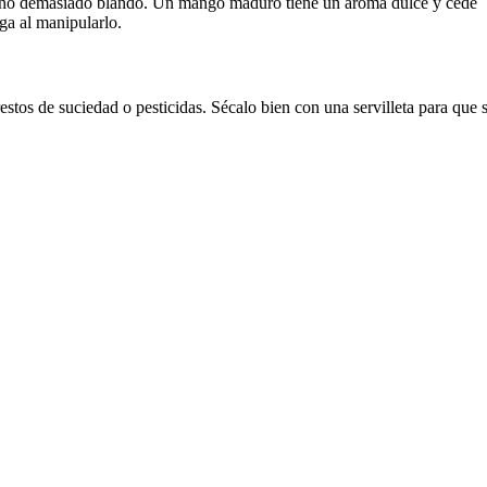
ro no demasiado blando. Un mango maduro tiene un aroma dulce y cede
ga al manipularlo.
estos de suciedad o pesticidas. Sécalo bien con una servilleta para que 