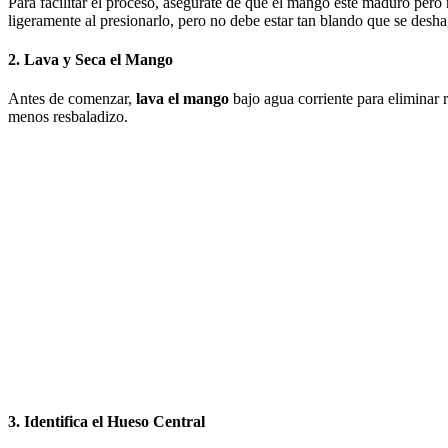
Para facilitar el proceso, asegúrate de que el mango esté maduro pe
ligeramente al presionarlo, pero no debe estar tan blando que se desha
2. Lava y Seca el Mango
Antes de comenzar,
lava el mango
bajo agua corriente para eliminar r
menos resbaladizo.
3. Identifica el Hueso Central