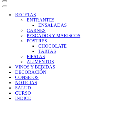
Menú
de
Menú
navegación
de
RECETAS
navegación
ENTRANTES
ENSALADAS
CARNES
PESCADOS Y MARISCOS
POSTRES
CHOCOLATE
TARTAS
FIESTAS
ALIMENTOS
VINOS Y BEBIDAS
DECORACIÓN
CONSEJOS
NOTICIAS
SALUD
CURSO
INDICE