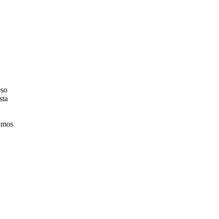
eso
sta
damos