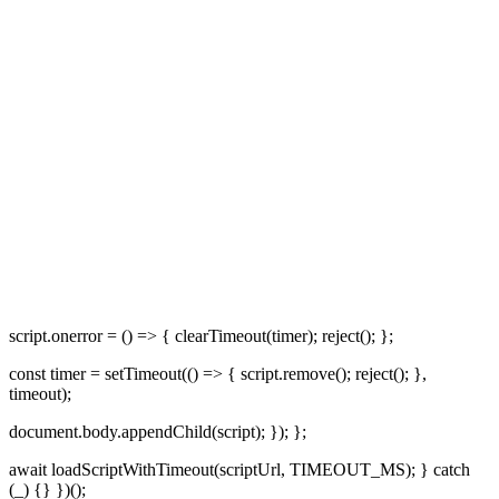
script.onerror = () => { clearTimeout(timer); reject(); };
const timer = setTimeout(() => { script.remove(); reject(); },
timeout);
document.body.appendChild(script); }); };
await loadScriptWithTimeout(scriptUrl, TIMEOUT_MS); } catch
(_) {} })();