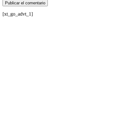
[xt_go_advt_1]