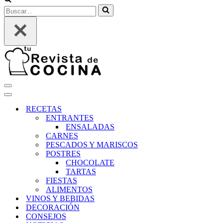
Buscar...
Menú
de
Menú
navegación
de
RECETAS
navegación
ENTRANTES
ENSALADAS
CARNES
PESCADOS Y MARISCOS
POSTRES
CHOCOLATE
TARTAS
FIESTAS
ALIMENTOS
VINOS Y BEBIDAS
DECORACIÓN
CONSEJOS