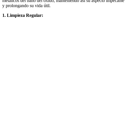
metálicos del baño del óxido, manteniendo así su aspecto impecable
y prolongando su vida útil.
1. Limpieza Regular: