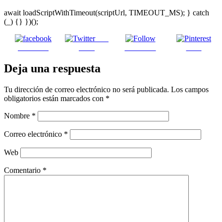
await loadScriptWithTimeout(scriptUrl, TIMEOUT_MS); } catch
(_) {} })();
Post
Facebook
on X
Follow us
Save
Deja una respuesta
Tu dirección de correo electrónico no será publicada.
Los campos
obligatorios están marcados con
*
Nombre
*
Correo electrónico
*
Web
Comentario
*