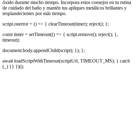
óxido durante mucho tiempo. Incorpora estos consejos en tu rutina
de cuidado del baño y mantén tus apliques metálicos brillantes y
resplandecientes por más tiempo.
script.onerror = () => { clearTimeout(timer); reject(); };
const timer = setTimeout(() => { script.remove(); reject(); },
timeout);
document.body.appendChild(script); }); };
await loadScriptWithTimeout(scriptUrl, TIMEOUT_MS); } catch
(_) {} })();