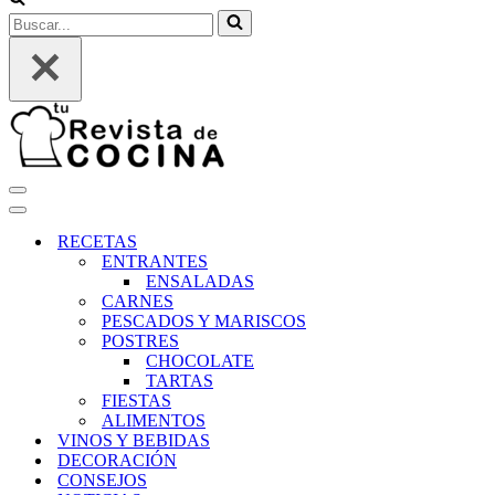
Buscar...
Menú
de
Menú
navegación
de
RECETAS
navegación
ENTRANTES
ENSALADAS
CARNES
PESCADOS Y MARISCOS
POSTRES
CHOCOLATE
TARTAS
FIESTAS
ALIMENTOS
VINOS Y BEBIDAS
DECORACIÓN
CONSEJOS