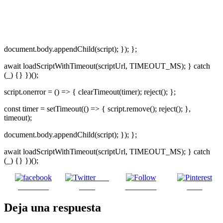
document.body.appendChild(script); }); };
await loadScriptWithTimeout(scriptUrl, TIMEOUT_MS); } catch
(_) {} })();
script.onerror = () => { clearTimeout(timer); reject(); };
const timer = setTimeout(() => { script.remove(); reject(); },
timeout);
document.body.appendChild(script); }); };
await loadScriptWithTimeout(scriptUrl, TIMEOUT_MS); } catch
(_) {} })();
Post
Facebook
on X
Follow us
Save
Deja una respuesta