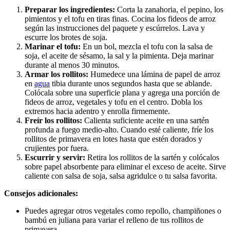
Preparar los ingredientes:
Corta la zanahoria, el pepino, los
pimientos y el tofu en tiras finas. Cocina los fideos de arroz
según las instrucciones del paquete y escúrrelos. Lava y
escurre los brotes de soja.
Marinar el tofu:
En un bol, mezcla el tofu con la salsa de
soja, el aceite de sésamo, la sal y la pimienta. Deja marinar
durante al menos 30 minutos.
Armar los rollitos:
Humedece una lámina de papel de arroz
en
agua
tibia durante unos segundos hasta que se ablande.
Colócala sobre una superficie plana y agrega una porción de
fideos de arroz, vegetales y tofu en el centro. Dobla los
extremos hacia adentro y enrolla firmemente.
Freír los rollitos:
Calienta suficiente aceite en una sartén
profunda a fuego medio-alto. Cuando esté caliente, fríe los
rollitos de primavera en lotes hasta que estén dorados y
crujientes por fuera.
Escurrir y servir:
Retira los rollitos de la sartén y colócalos
sobre papel absorbente para eliminar el exceso de aceite. Sirve
caliente con salsa de soja, salsa agridulce o tu salsa favorita.
Consejos adicionales:
Puedes agregar otros vegetales como repollo, champiñones o
bambú en juliana para variar el relleno de tus rollitos de
primavera.