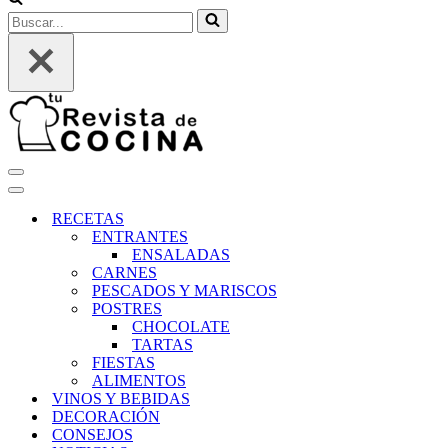
Buscar...
Menú
de
Menú
navegación
de
RECETAS
navegación
ENTRANTES
ENSALADAS
CARNES
PESCADOS Y MARISCOS
POSTRES
CHOCOLATE
TARTAS
FIESTAS
ALIMENTOS
VINOS Y BEBIDAS
DECORACIÓN
CONSEJOS