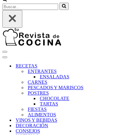
Buscar...
Menú
de
Menú
navegación
de
RECETAS
navegación
ENTRANTES
ENSALADAS
CARNES
PESCADOS Y MARISCOS
POSTRES
CHOCOLATE
TARTAS
FIESTAS
ALIMENTOS
VINOS Y BEBIDAS
DECORACIÓN
CONSEJOS