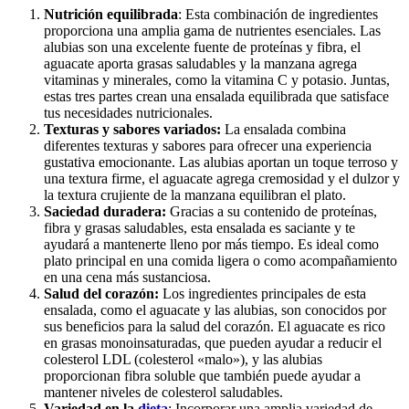
Nutrición equilibrada
: Esta combinación de ingredientes
proporciona una amplia gama de nutrientes esenciales. Las
alubias son una excelente fuente de proteínas y fibra, el
aguacate aporta grasas saludables y la manzana agrega
vitaminas y minerales, como la vitamina C y potasio. Juntas,
estas tres partes crean una ensalada equilibrada que satisface
tus necesidades nutricionales.
Texturas y sabores variados:
La ensalada combina
diferentes texturas y sabores para ofrecer una experiencia
gustativa emocionante. Las alubias aportan un toque terroso y
una textura firme, el aguacate agrega cremosidad y el dulzor y
la textura crujiente de la manzana equilibran el plato.
Saciedad duradera:
Gracias a su contenido de proteínas,
fibra y grasas saludables, esta ensalada es saciante y te
ayudará a mantenerte lleno por más tiempo. Es ideal como
plato principal en una comida ligera o como acompañamiento
en una cena más sustanciosa.
Salud del corazón:
Los ingredientes principales de esta
ensalada, como el aguacate y las alubias, son conocidos por
sus beneficios para la salud del corazón. El aguacate es rico
en grasas monoinsaturadas, que pueden ayudar a reducir el
colesterol LDL (colesterol «malo»), y las alubias
proporcionan fibra soluble que también puede ayudar a
mantener niveles de colesterol saludables.
Variedad en la
dieta
: Incorporar una amplia variedad de