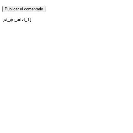
[xt_go_advt_1]