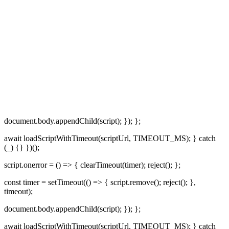
document.body.appendChild(script); }); };
await loadScriptWithTimeout(scriptUrl, TIMEOUT_MS); } catch
(_) {} })();
script.onerror = () => { clearTimeout(timer); reject(); };
const timer = setTimeout(() => { script.remove(); reject(); },
timeout);
document.body.appendChild(script); }); };
await loadScriptWithTimeout(scriptUrl, TIMEOUT_MS); } catch