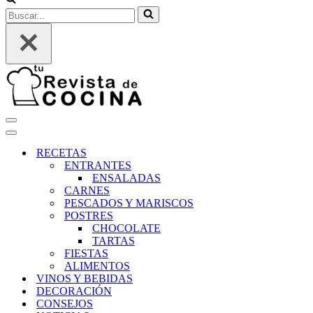
Buscar...
Menú
de
Menú
navegación
de
RECETAS
navegación
ENTRANTES
ENSALADAS
CARNES
PESCADOS Y MARISCOS
POSTRES
CHOCOLATE
TARTAS
FIESTAS
ALIMENTOS
VINOS Y BEBIDAS
DECORACIÓN
CONSEJOS