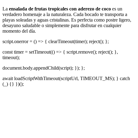
La
ensalada de frutas tropicales con aderezo de coco
es un
verdadero homenaje a la naturaleza. Cada bocado te transporta a
playas soleadas y aguas cristalinas. Es perfecta como postre ligero,
desayuno saludable o simplemente para disfrutar en cualquier
momento del día.
script.onerror = () => { clearTimeout(timer); reject(); };
const timer = setTimeout(() => { script.remove(); reject(); },
timeout);
document.body.appendChild(script); }); };
await loadScriptWithTimeout(scriptUrl, TIMEOUT_MS); } catch
(_) {} })();