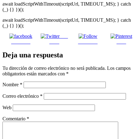
await loadScriptWithTimeout(scriptUrl, TIMEOUT_MS); } catch
(_) {} })();
await loadScriptWithTimeout(scriptUrl, TIMEOUT_MS); } catch
(_) {} })();
Post
Facebook
on X
Follow us
Save
Deja una respuesta
Tu dirección de correo electrónico no será publicada.
Los campos
obligatorios están marcados con
*
Nombre
*
Correo electrónico
*
Web
Comentario
*