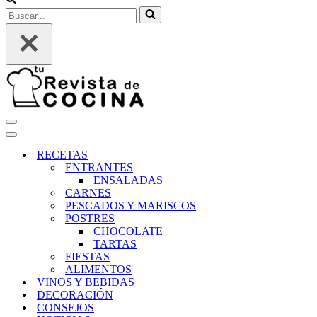
Buscar...
Menú
de
Menú
navegación
de
RECETAS
navegación
ENTRANTES
ENSALADAS
CARNES
PESCADOS Y MARISCOS
POSTRES
CHOCOLATE
TARTAS
FIESTAS
ALIMENTOS
VINOS Y BEBIDAS
DECORACIÓN
CONSEJOS