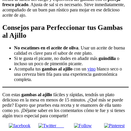
fresco picado
. Ajusta de sal si es necesario. Sirve inmediatamente,
acompañado de un buen pan rústico para mojar en ese delicioso
aceite de ajo.
Consejos para Perfeccionar tus
Gambas
al Ajillo
No escatimes en el aceite de oliva
. Usar un aceite de buena
calidad es clave para el sabor de este plato.
Si te gusta el picante, no dudes en añadir más
guindilla
o
incluso un poco de pimentón picante.
Acompaña tus
gambas al ajillo
con un
vino
blanco seco o
una cerveza bien fría para una experiencia gastronómica
completa.
Con estas
gambas al ajillo
fáciles y rápidas, tendrás un plato
delicioso en la mesa en menos de 15 minutos. ¿Qué más se puede
pedir? Espero que pruebes esta receta y te enamores de ella tanto
como yo. ¡Déjame saber en los comentarios cómo te fue y si tienes
algún truco especial para compartir!
Post
Facebook
on X
Follow us
Save