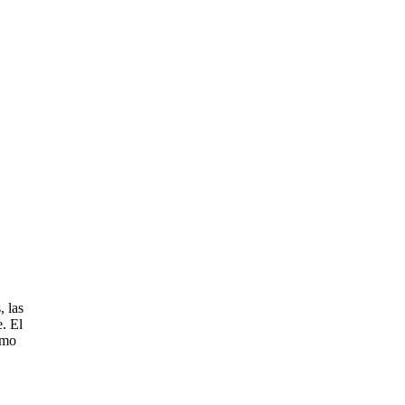
, las
e. El
omo