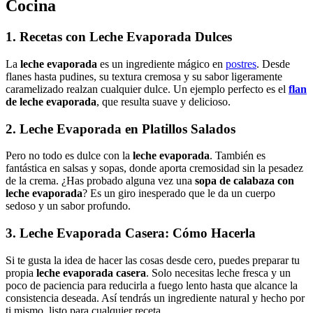
Cocina
1.
Recetas con Leche Evaporada
Dulces
La
leche evaporada
es un ingrediente mágico en
postres
. Desde
flanes hasta pudines, su textura cremosa y su sabor ligeramente
caramelizado realzan cualquier dulce. Un ejemplo perfecto es el
flan
de leche evaporada
, que resulta suave y delicioso.
2.
Leche Evaporada
en Platillos Salados
Pero no todo es dulce con la
leche evaporada
. También es
fantástica en salsas y sopas, donde aporta cremosidad sin la pesadez
de la crema. ¿Has probado alguna vez una
sopa de calabaza con
leche evaporada
? Es un giro inesperado que le da un cuerpo
sedoso y un sabor profundo.
3.
Leche Evaporada Casera
: Cómo Hacerla
Si te gusta la idea de hacer las cosas desde cero, puedes preparar tu
propia
leche evaporada casera
. Solo necesitas leche fresca y un
poco de paciencia para reducirla a fuego lento hasta que alcance la
consistencia deseada. Así tendrás un ingrediente natural y hecho por
ti mismo, listo para cualquier receta.