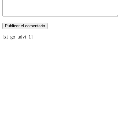
[xt_go_advt_1]