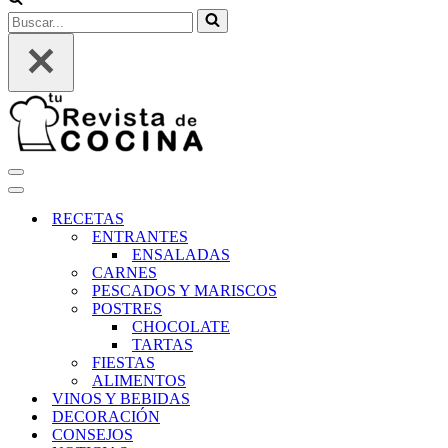
Buscar...
Menú
de
Menú
navegación
de
RECETAS
navegación
ENTRANTES
ENSALADAS
CARNES
PESCADOS Y MARISCOS
POSTRES
CHOCOLATE
TARTAS
FIESTAS
ALIMENTOS
VINOS Y BEBIDAS
DECORACIÓN
CONSEJOS