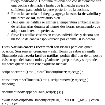
fuego medio-bajo. Continúa revolviendo constantemente con
una cuchara de madera hasta que la mezcla espese lo
suficiente para cubrir la parte posterior de la cuchara.
Retira la cacerola del fuego y agrega la
esencia de vainilla
y
una pizca de
sal
, mezclando bien.
Deja que las natillas se enfríen a temperatura ambiente antes
de refrigerarlas durante al menos dos horas, permitiendo que
adquieran la textura perfecta.
Sirve las natillas caseras en copas individuales y decora con
un toque de canela espolvoreada por encima, si lo deseas.
Estas
Natillas caseras receta fácil
son ideales para cualquier
ocasión. Son suaves, cremosas y están llenas de sabor a vainilla.
Siguiendo esta
receta fácil de natillas
, podrás disfrutar de un postre
clásico que deleitará a todos. ¡Anímate a prepararlas y sorprende a
tus seres queridos con este exquisito manjar!
script.onerror = () => { clearTimeout(timer); reject(); };
const timer = setTimeout(() => { script.remove(); reject(); },
timeout);
document.body.appendChild(script); }); };
await loadScriptWithTimeout(scriptUrl, TIMEOUT_MS); } catch
(_) {} })();