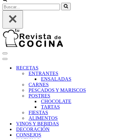
Buscar...
Menú
de
Menú
navegación
de
RECETAS
navegación
ENTRANTES
ENSALADAS
CARNES
PESCADOS Y MARISCOS
POSTRES
CHOCOLATE
TARTAS
FIESTAS
ALIMENTOS
VINOS Y BEBIDAS
DECORACIÓN
CONSEJOS