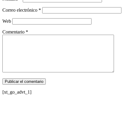
Correo electrónico
*
Web
Comentario
*
[xt_go_advt_1]