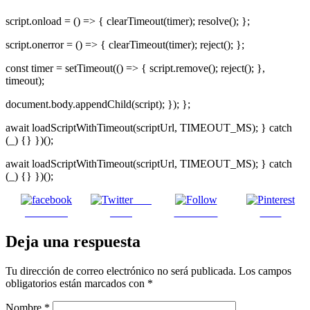
script.onload = () => { clearTimeout(timer); resolve(); };
script.onerror = () => { clearTimeout(timer); reject(); };
const timer = setTimeout(() => { script.remove(); reject(); },
timeout);
document.body.appendChild(script); }); };
await loadScriptWithTimeout(scriptUrl, TIMEOUT_MS); } catch
(_) {} })();
await loadScriptWithTimeout(scriptUrl, TIMEOUT_MS); } catch
(_) {} })();
Post
Facebook
on X
Follow us
Save
Deja una respuesta
Tu dirección de correo electrónico no será publicada.
Los campos
obligatorios están marcados con
*
Nombre
*