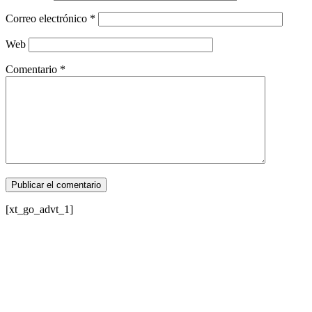
Correo electrónico
*
Web
Comentario
*
[xt_go_advt_1]