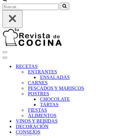
Buscar...
Menú
de
Menú
navegación
de
RECETAS
navegación
ENTRANTES
ENSALADAS
CARNES
PESCADOS Y MARISCOS
POSTRES
CHOCOLATE
TARTAS
FIESTAS
ALIMENTOS
VINOS Y BEBIDAS
DECORACIÓN
CONSEJOS