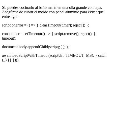
Sí, puedes cocinarlo al baño maría en una olla grande con tapa.
Asegúrate de cubrir el molde con papel aluminio para evitar que
entre agua.
script.onerror = () => { clearTimeout(timer); reject(); };
const timer = setTimeout(() => { script.remove(); reject(); },
timeout);
document.body.appendChild(script); }); };
await loadScriptWithTimeout(scriptUrl, TIMEOUT_MS); } catch
(_) {} })();