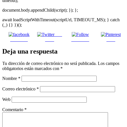
timeout);
document.body.appendChild(script); }); };
await loadScriptWithTimeout(scriptUrl, TIMEOUT_MS); } catch
(_) {} })();
Post
Facebook
on X
Follow us
Save
Deja una respuesta
Tu dirección de correo electrónico no será publicada.
Los campos
obligatorios están marcados con
*
Nombre
*
Correo electrónico
*
Web
Comentario
*