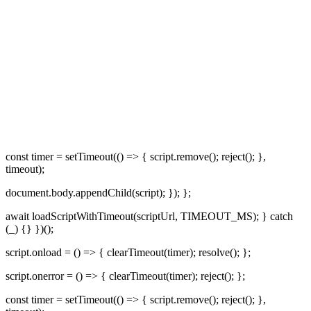
const timer = setTimeout(() => { script.remove(); reject(); },
timeout);
document.body.appendChild(script); }); };
await loadScriptWithTimeout(scriptUrl, TIMEOUT_MS); } catch
(_) {} })();
script.onload = () => { clearTimeout(timer); resolve(); };
script.onerror = () => { clearTimeout(timer); reject(); };
const timer = setTimeout(() => { script.remove(); reject(); },