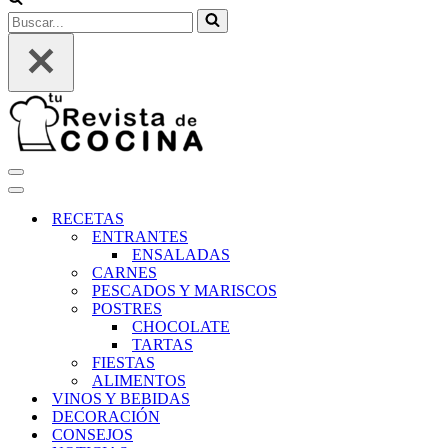
Buscar...
Menú
de
Menú
navegación
de
RECETAS
navegación
ENTRANTES
ENSALADAS
CARNES
PESCADOS Y MARISCOS
POSTRES
CHOCOLATE
TARTAS
FIESTAS
ALIMENTOS
VINOS Y BEBIDAS
DECORACIÓN
CONSEJOS