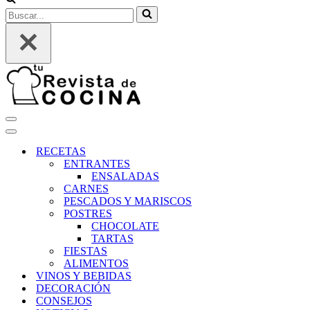
Buscar...
Menú
de
Menú
navegación
de
RECETAS
navegación
ENTRANTES
ENSALADAS
CARNES
PESCADOS Y MARISCOS
POSTRES
CHOCOLATE
TARTAS
FIESTAS
ALIMENTOS
VINOS Y BEBIDAS
DECORACIÓN
CONSEJOS