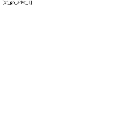
[xt_go_advt_1]