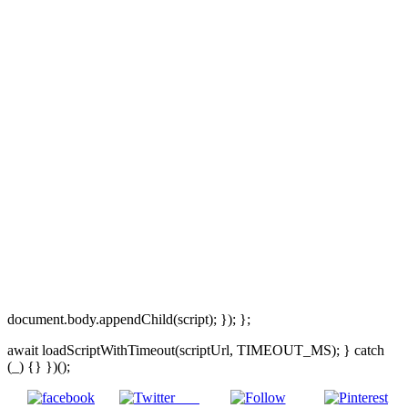
document.body.appendChild(script); }); };
await loadScriptWithTimeout(scriptUrl, TIMEOUT_MS); } catch
(_) {} })();
Post