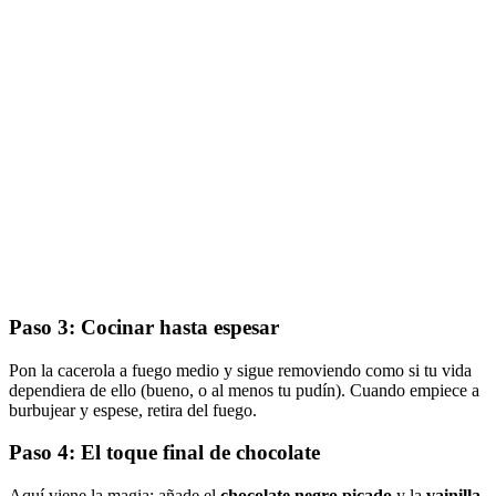
Paso 3: Cocinar hasta espesar
Pon la cacerola a fuego medio y sigue removiendo como si tu vida
dependiera de ello (bueno, o al menos tu pudín). Cuando empiece a
burbujear y espese, retira del fuego.
Paso 4: El toque final de chocolate
Aquí viene la magia: añade el
chocolate negro picado
y la
vainilla
.