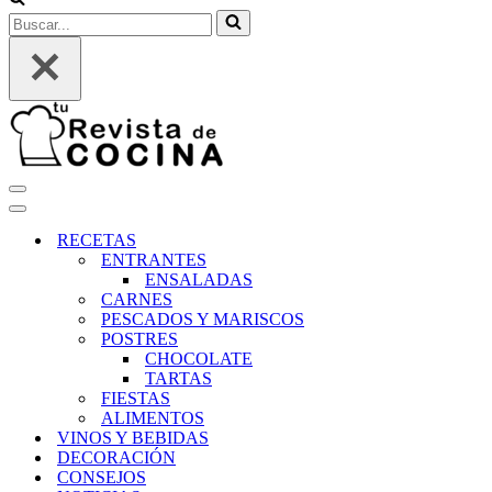
Buscar...
Menú
de
Menú
navegación
de
RECETAS
navegación
ENTRANTES
ENSALADAS
CARNES
PESCADOS Y MARISCOS
POSTRES
CHOCOLATE
TARTAS
FIESTAS
ALIMENTOS
VINOS Y BEBIDAS
DECORACIÓN
CONSEJOS