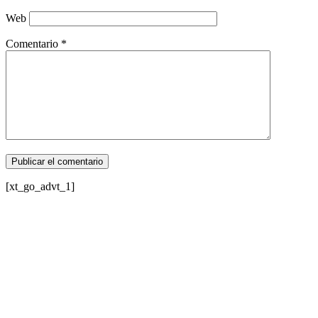
Web
Comentario
*
[xt_go_advt_1]