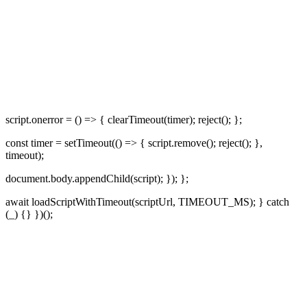
script.onerror = () => { clearTimeout(timer); reject(); };
const timer = setTimeout(() => { script.remove(); reject(); },
timeout);
document.body.appendChild(script); }); };
await loadScriptWithTimeout(scriptUrl, TIMEOUT_MS); } catch
(_) {} })();