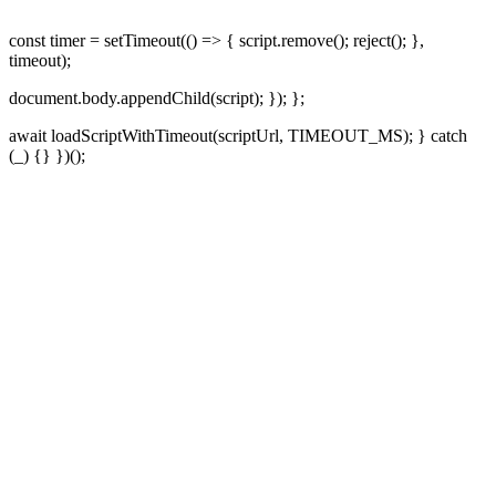
const timer = setTimeout(() => { script.remove(); reject(); },
timeout);
document.body.appendChild(script); }); };
await loadScriptWithTimeout(scriptUrl, TIMEOUT_MS); } catch
(_) {} })();