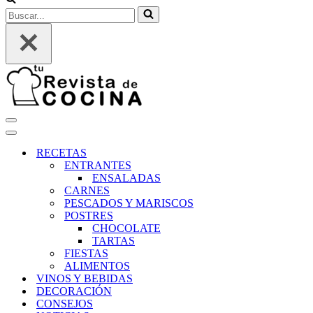
Buscar...
Menú
de
Menú
navegación
de
RECETAS
navegación
ENTRANTES
ENSALADAS
CARNES
PESCADOS Y MARISCOS
POSTRES
CHOCOLATE
TARTAS
FIESTAS
ALIMENTOS
VINOS Y BEBIDAS
DECORACIÓN
CONSEJOS