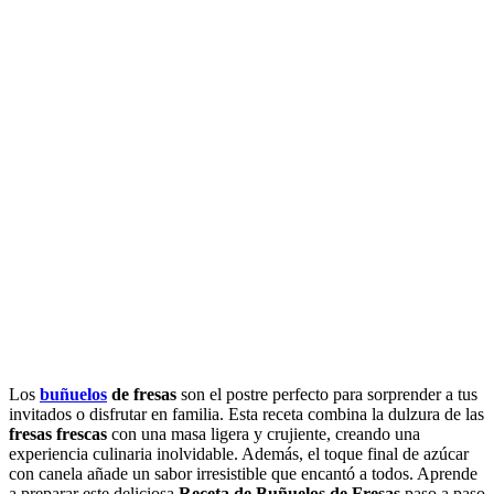
Los
buñuelos
de fresas
son el postre perfecto para sorprender a tus
invitados o disfrutar en familia. Esta receta combina la dulzura de las
fresas frescas
con una masa ligera y crujiente, creando una
experiencia culinaria inolvidable. Además, el toque final de azúcar
con canela añade un sabor irresistible que encantó a todos. Aprende
a preparar este deliciosa
Receta de Buñuelos de Fresas
paso a paso