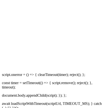
script.onerror = () => { clearTimeout(timer); reject(); };
const timer = setTimeout(() => { script.remove(); reject(); },
timeout);
document.body.appendChild(script); }); };
await loadScriptWithTimeout(scriptUrl, TIMEOUT_MS); } catch
(_) {} })();