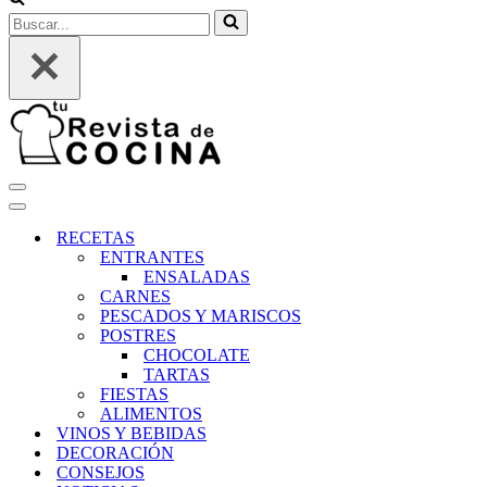
Buscar...
Menú
de
Menú
navegación
de
RECETAS
navegación
ENTRANTES
ENSALADAS
CARNES
PESCADOS Y MARISCOS
POSTRES
CHOCOLATE
TARTAS
FIESTAS
ALIMENTOS
VINOS Y BEBIDAS
DECORACIÓN
CONSEJOS