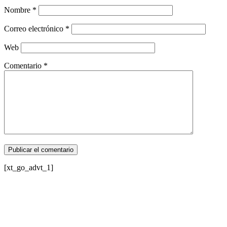
Nombre
*
Correo electrónico
*
Web
Comentario
*
[xt_go_advt_1]