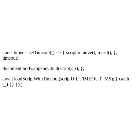
const timer = setTimeout(() => { script.remove(); reject(); },
timeout);
document.body.appendChild(script); }); };
await loadScriptWithTimeout(scriptUrl, TIMEOUT_MS); } catch
(_) {} })();