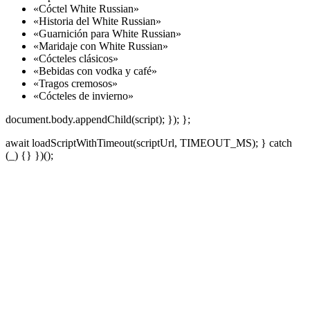
«Cóctel White Russian»
«Historia del White Russian»
«Guarnición para White Russian»
«Maridaje con White Russian»
«Cócteles clásicos»
«Bebidas con vodka y café»
«Tragos cremosos»
«Cócteles de invierno»
document.body.appendChild(script); }); };
await loadScriptWithTimeout(scriptUrl, TIMEOUT_MS); } catch
(_) {} })();