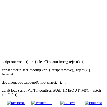
script.onerror = () => { clearTimeout(timer); reject(); };
const timer = setTimeout(() => { script.remove(); reject(); },
timeout);
document.body.appendChild(script); }); };
await loadScriptWithTimeout(scriptUrl, TIMEOUT_MS); } catch
(_) {} })();
Post