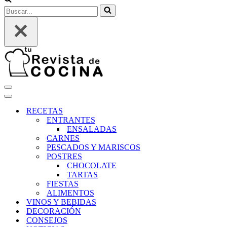
Buscar...
Menú
de
Menú
navegación
de
RECETAS
navegación
ENTRANTES
ENSALADAS
CARNES
PESCADOS Y MARISCOS
POSTRES
CHOCOLATE
TARTAS
FIESTAS
ALIMENTOS
VINOS Y BEBIDAS
DECORACIÓN
CONSEJOS