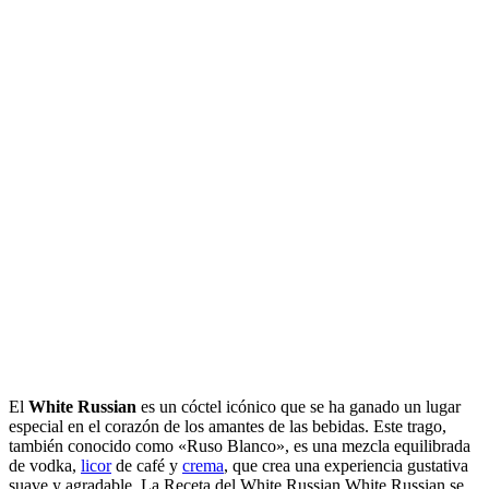
El
White Russian
es un cóctel icónico que se ha ganado un lugar
especial en el corazón de los amantes de las bebidas. Este trago,
también conocido como «Ruso Blanco», es una mezcla equilibrada
de vodka,
licor
de café y
crema
, que crea una experiencia gustativa
suave y agradable. La Receta del White Russian White Russian se