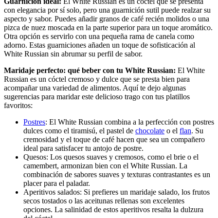
Guarnición ideal:
El White Russian es un cóctel que se presenta
con elegancia por sí solo, pero una guarnición sutil puede realzar su
aspecto y sabor. Puedes añadir granos de café recién molidos o una
pizca de nuez moscada en la parte superior para un toque aromático.
Otra opción es servirlo con una pequeña rama de canela como
adorno. Estas guarniciones añaden un toque de sofisticación al
White Russian sin abrumar su perfil de sabor.
Maridaje perfecto: qué beber con tu White Russian:
El White
Russian es un cóctel cremoso y dulce que se presta bien para
acompañar una variedad de alimentos. Aquí te dejo algunas
sugerencias para maridar este delicioso trago con tus platillos
favoritos:
Postres
: El White Russian combina a la perfección con postres
dulces como el tiramisú, el pastel de
chocolate
o el
flan
. Su
cremosidad y el toque de café hacen que sea un compañero
ideal para satisfacer tu antojo de postre.
Quesos: Los quesos suaves y cremosos, como el brie o el
camembert, armonizan bien con el White Russian. La
combinación de sabores suaves y texturas contrastantes es un
placer para el paladar.
Aperitivos salados: Si prefieres un maridaje salado, los frutos
secos tostados o las aceitunas rellenas son excelentes
opciones. La salinidad de estos aperitivos resalta la dulzura