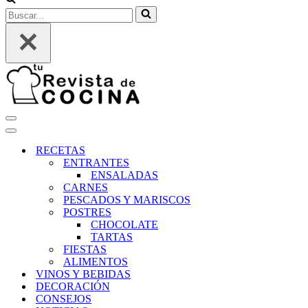
Buscar...
Menú
de
Menú
navegación
de
RECETAS
navegación
ENTRANTES
ENSALADAS
CARNES
PESCADOS Y MARISCOS
POSTRES
CHOCOLATE
TARTAS
FIESTAS
ALIMENTOS
VINOS Y BEBIDAS
DECORACIÓN
CONSEJOS