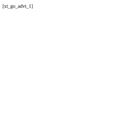
[xt_go_advt_1]