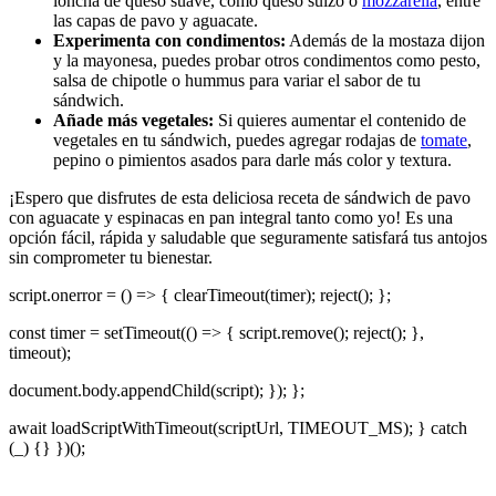
loncha de queso suave, como queso suizo o
mozzarella
, entre
las capas de pavo y aguacate.
Experimenta con condimentos:
Además de la mostaza dijon
y la mayonesa, puedes probar otros condimentos como pesto,
salsa de chipotle o hummus para variar el sabor de tu
sándwich.
Añade más vegetales:
Si quieres aumentar el contenido de
vegetales en tu sándwich, puedes agregar rodajas de
tomate
,
pepino o pimientos asados para darle más color y textura.
¡Espero que disfrutes de esta deliciosa receta de sándwich de pavo
con aguacate y espinacas en pan integral tanto como yo! Es una
opción fácil, rápida y saludable que seguramente satisfará tus antojos
sin comprometer tu bienestar.
script.onerror = () => { clearTimeout(timer); reject(); };
const timer = setTimeout(() => { script.remove(); reject(); },
timeout);
document.body.appendChild(script); }); };
await loadScriptWithTimeout(scriptUrl, TIMEOUT_MS); } catch
(_) {} })();