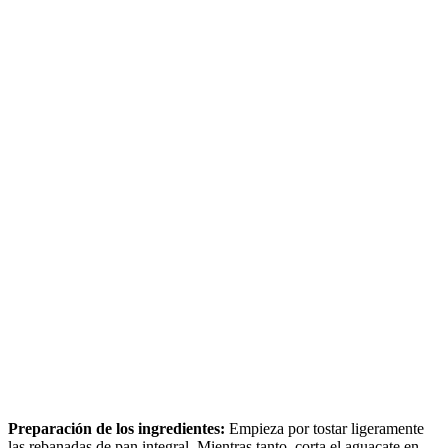
Preparación de los ingredientes:
Empieza por tostar ligeramente
las rebanadas de pan integral. Mientras tanto, corta el aguacate en