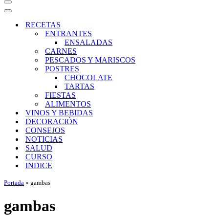
Menú
de
Menú
navegación
de
RECETAS
navegación
ENTRANTES
ENSALADAS
CARNES
PESCADOS Y MARISCOS
POSTRES
CHOCOLATE
TARTAS
FIESTAS
ALIMENTOS
VINOS Y BEBIDAS
DECORACIÓN
CONSEJOS
NOTICIAS
SALUD
CURSO
INDICE
Portada
»
gambas
gambas