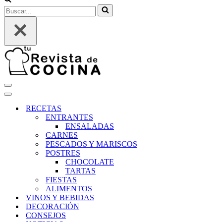
Buscar...
Menú
de
Menú
navegación
de
RECETAS
navegación
ENTRANTES
ENSALADAS
CARNES
PESCADOS Y MARISCOS
POSTRES
CHOCOLATE
TARTAS
FIESTAS
ALIMENTOS
VINOS Y BEBIDAS
DECORACIÓN
CONSEJOS