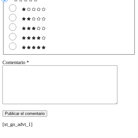
Comentario
*
[xt_go_advt_1]