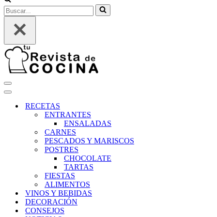
Buscar...
Menú
de
Menú
navegación
de
RECETAS
navegación
ENTRANTES
ENSALADAS
CARNES
PESCADOS Y MARISCOS
POSTRES
CHOCOLATE
TARTAS
FIESTAS
ALIMENTOS
VINOS Y BEBIDAS
DECORACIÓN
CONSEJOS