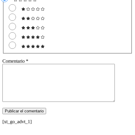
Comentario
*
[xt_go_advt_1]