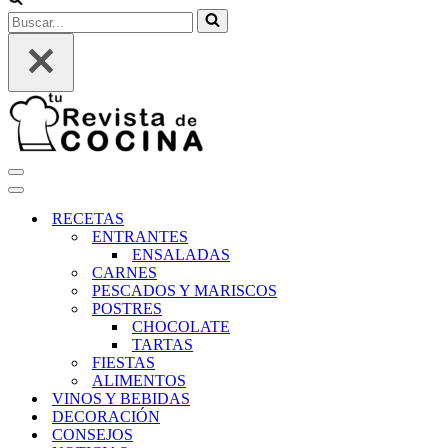
Buscar...
Menú
de
Menú
navegación
de
RECETAS
navegación
ENTRANTES
ENSALADAS
CARNES
PESCADOS Y MARISCOS
POSTRES
CHOCOLATE
TARTAS
FIESTAS
ALIMENTOS
VINOS Y BEBIDAS
DECORACIÓN
CONSEJOS