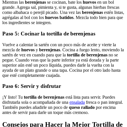
Mientras las
berenjenas
se cocinan, bate los
huevos
en un bol
grande. Agrega sal, pimienta y, si te gusta, algunas hierbas frescas
como albahaca o perejil picado. Una vez las
berenjenas
estén listas,
agrégalas al bol con los
huevos batidos
. Mezcla todo bien para que
los ingredientes se integren.
Paso 5: Cocinar la
tortilla de berenjenas
Vuelve a calentar la sartén con un poco más de aceite y vierte la
mezcla de
huevos
y
berenjenas
. Cocina a fuego lento, moviendo la
sartén de vez en cuando para que la
tortilla de berenjenas
no se
pegue. Cuando veas que la parte inferior ya está dorada y la parte
superior aún esté un poco líquida, puedes darle la vuelta con la
ayuda de un plato grande o una tapa. Cocina por el otro lado hasta
que esté completamente cuajada.
Paso 6: Servir y disfrutar
¡Y listo! Tu
tortilla de berenjenas
está lista para servir. Puedes
disfrutarla sola o acompañada de una
ensalada
fresca o pan integral.
También puedes añadirle un poco de
queso rallado
por encima
antes de servir para darle un toque más cremoso.
Consejos para Hacer la Mejor
Tortilla de